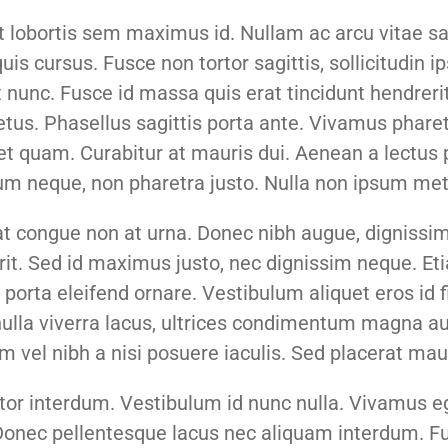
t lobortis sem maximus id. Nullam ac arcu vitae
 quis cursus. Fusce non tortor sagittis, sollicitudin 
 at nunc. Fusce id massa quis erat tincidunt hendre
s. Phasellus sagittis porta ante. Vivamus pharetr
et quam. Curabitur at mauris dui. Aenean a lectus p
um neque, non pharetra justo. Nulla non ipsum met
 congue non at urna. Donec nibh augue, dignissim v
rit. Sed id maximus justo, nec dignissim neque. Et
 porta eleifend ornare. Vestibulum aliquet eros id
nulla viverra lacus, ultrices condimentum magna aug
m vel nibh a nisi posuere iaculis. Sed placerat mau
or interdum. Vestibulum id nunc nulla. Vivamus e
Donec pellentesque lacus nec aliquam interdum. F