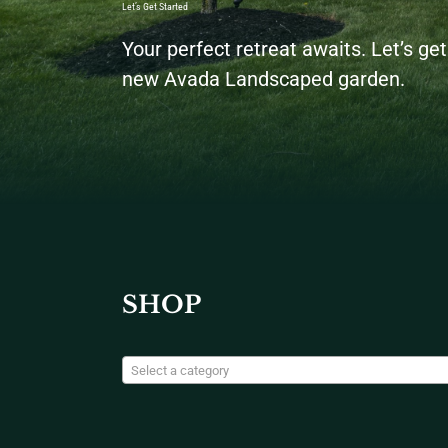
Let’s Get Started
Your perfect retreat awaits. Let’s get 
new Avada Landscaped garden.
SHOP
Select a category