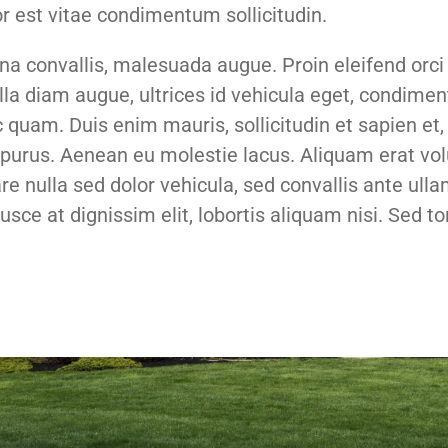
r est vitae condimentum sollicitudin.
a convallis, malesuada augue. Proin eleifend orci
lla diam augue, ultrices id vehicula eget, condime
quam. Duis enim mauris, sollicitudin et sapien et,
on purus. Aenean eu molestie lacus. Aliquam erat vol
e nulla sed dolor vehicula, sed convallis ante ull
sce at dignissim elit, lobortis aliquam nisi. Sed torto