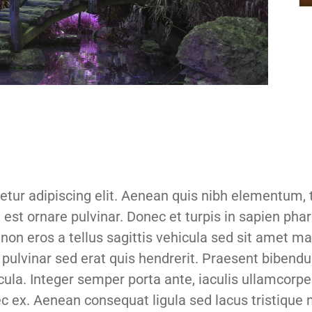
tur adipiscing elit. Aenean quis nibh elementum, ti
est ornare pulvinar. Donec et turpis in sapien phar
non eros a tellus sagittis vehicula sed sit amet mau
ec pulvinar sed erat quis hendrerit. Praesent biben
cula. Integer semper porta ante, iaculis ullamcorper l
c ex. Aenean consequat ligula sed lacus tristique